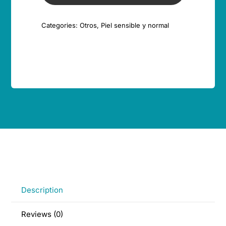
(nutriente
antioxidante
Categories:
Otros
,
Piel sensible y normal
e
hidratante)
quantity
Description
Reviews (0)