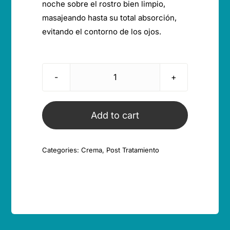
noche sobre el rostro bien limpio,
masajeando hasta su total absorción,
evitando el contorno de los ojos.
Crema
facial
reequilibrante
Add to cart
(nutrientes
activos
Categories:
Crema
,
Post Tratamiento
regenerantes
y
antipolución)
quantity