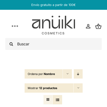
Saltar
Envío gratuito a partir de 100€
al
contenido
Toggle
Navigation
Buscar:
Inicio
Acné Expert
Test de piel
Ordena por
Nombre
Mostrar
12 productos
Tienda
Profesional